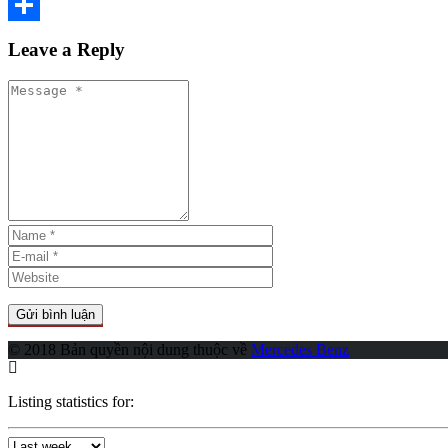
Copy
Link
Share
Leave a Reply
© 2018 Bản quyền nội dung thuộc về
Mercedes Benz
Listing statistics for: