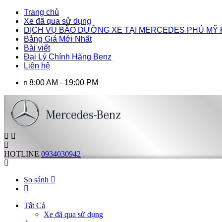
Trang chủ
Xe đã qua sử dụng
DỊCH VỤ BÃO DƯỠNG XE TẠI MERCEDES PHÚ MỸ
Bảng Giá Mới Nhất
Bài viết
Đại Lý Chính Hãng Benz
Liên hệ
8:00 AM - 19:00 PM
HOTLINE
0934030942
So sánh
Tất Cả
Xe đã qua sử dụng