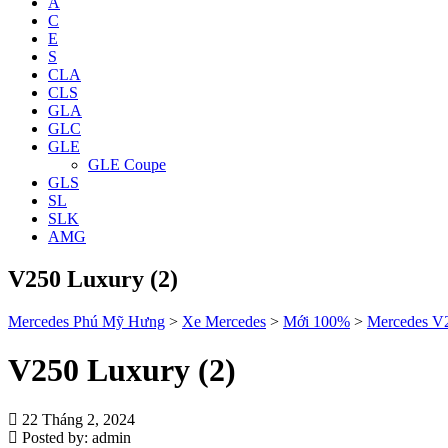
A
C
E
S
CLA
CLS
GLA
GLC
GLE
GLE Coupe
GLS
SL
SLK
AMG
V250 Luxury (2)
Mercedes Phú Mỹ Hưng
>
Xe Mercedes
>
Mới 100%
>
Mercedes V
V250 Luxury (2)
22 Tháng 2, 2024
Posted by:
admin