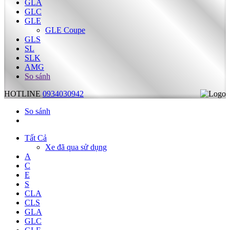
GLA
GLC
GLE
GLE Coupe
GLS
SL
SLK
AMG
So sánh
HOTLINE
0934030942
So sánh
Tất Cả
Xe đã qua sử dụng
A
C
E
S
CLA
CLS
GLA
GLC