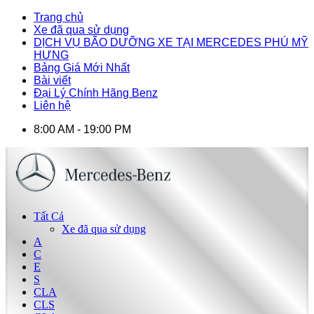
Trang chủ
Xe đã qua sử dụng
DỊCH VỤ BÃO DƯỠNG XE TẠI MERCEDES PHÚ MỸ
HƯNG
Bảng Giá Mới Nhất
Bài viết
Đại Lý Chính Hãng Benz
Liên hệ
8:00 AM - 19:00 PM
Tất Cả
Xe đã qua sử dụng
A
C
E
S
CLA
CLS