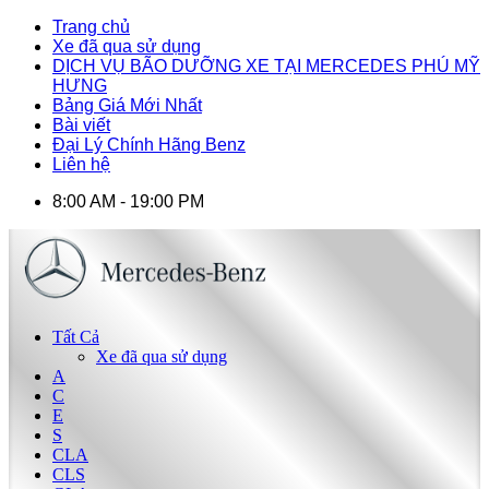
Trang chủ
Xe đã qua sử dụng
DỊCH VỤ BÃO DƯỠNG XE TẠI MERCEDES PHÚ MỸ
HƯNG
Bảng Giá Mới Nhất
Bài viết
Đại Lý Chính Hãng Benz
Liên hệ
8:00 AM - 19:00 PM
Tất Cả
Xe đã qua sử dụng
A
C
E
S
CLA
CLS