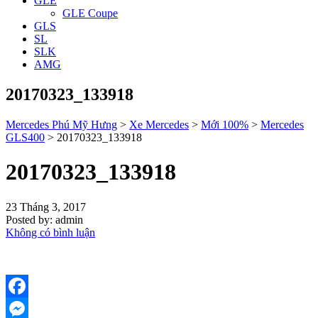
GLE
GLE Coupe
GLS
SL
SLK
AMG
20170323_133918
Mercedes Phú Mỹ Hưng
>
Xe Mercedes
>
Mới 100%
>
Mercedes
GLS400
>
20170323_133918
20170323_133918
23 Tháng 3, 2017
Posted by:
admin
Không có bình luận
Facebook