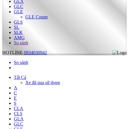
GLA
GLC
GLE
GLE Coupe
GLS
SL
SLK
AMG
So sánh
HOTLINE
0934030942
So sánh
Tất Cả
Xe đã qua sử dụng
A
C
E
S
CLA
CLS
GLA
GLC