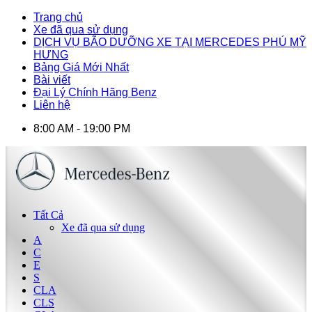
Trang chủ
Xe đã qua sử dụng
DỊCH VỤ BÃO DƯỠNG XE TẠI MERCEDES PHÚ MỸ
HƯNG
Bảng Giá Mới Nhất
Bài viết
Đại Lý Chính Hãng Benz
Liên hệ
8:00 AM - 19:00 PM
Tất Cả
Xe đã qua sử dụng
A
C
E
S
CLA
CLS