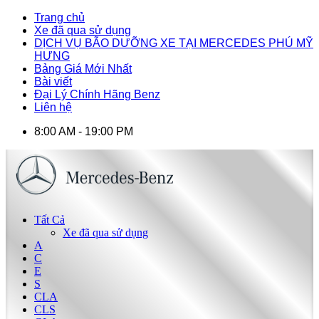
Trang chủ
Xe đã qua sử dụng
DỊCH VỤ BÃO DƯỠNG XE TẠI MERCEDES PHÚ MỸ
HƯNG
Bảng Giá Mới Nhất
Bài viết
Đại Lý Chính Hãng Benz
Liên hệ
8:00 AM - 19:00 PM
Tất Cả
Xe đã qua sử dụng
A
C
E
S
CLA
CLS