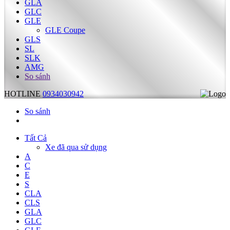
GLA
GLC
GLE
GLE Coupe
GLS
SL
SLK
AMG
So sánh
HOTLINE
0934030942
So sánh
Tất Cả
Xe đã qua sử dụng
A
C
E
S
CLA
CLS
GLA
GLC