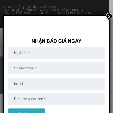
TRANG CHỦ
XE ĐÃ QUA SỬ DỤNG
DỊCH VỤ BÃO DƯỠNG XE TẠI MERCEDES PHÚ MỸ HƯNG
BẢNG GIÁ MỚI NHẤT
BÀI VIẾT
ĐẠI LÝ CHÍNH HÃNG BENZ
x
LIÊN HỆ
8:00 AM - 19:00 PM
NHẬN BÁO GIÁ NGAY
20171118_180342
MERCEDES PHÚ MỸ HƯNG
>
XE MERCEDES
>
MỚI 100%
>
MERCEDES
C300 COUPE
>
20171118_180342