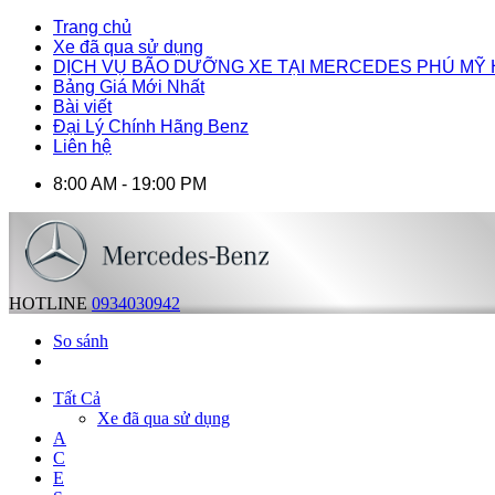
Trang chủ
Xe đã qua sử dụng
DỊCH VỤ BÃO DƯỠNG XE TẠI MERCEDES PHÚ MỸ
Bảng Giá Mới Nhất
Bài viết
Đại Lý Chính Hãng Benz
Liên hệ
8:00 AM - 19:00 PM
HOTLINE
0934030942
So sánh
Tất Cả
Xe đã qua sử dụng
A
C
E