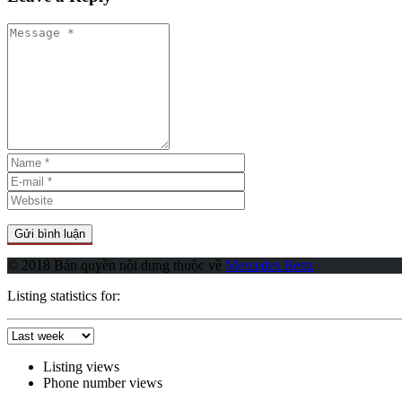
© 2018 Bản quyền nội dung thuộc về
Mercedes Benz
Listing statistics for:
Listing views
Phone number views