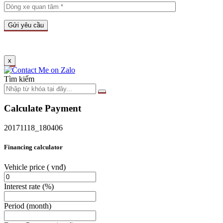
x
Tìm kiếm
Calculate Payment
20171118_180406
Financing calculator
Vehicle price
( vnđ)
Interest rate
(%)
Period
(month)