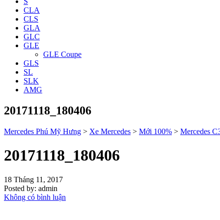
S
CLA
CLS
GLA
GLC
GLE
GLE Coupe
GLS
SL
SLK
AMG
20171118_180406
Mercedes Phú Mỹ Hưng
>
Xe Mercedes
>
Mới 100%
>
Mercedes C
20171118_180406
18 Tháng 11, 2017
Posted by:
admin
Không có bình luận