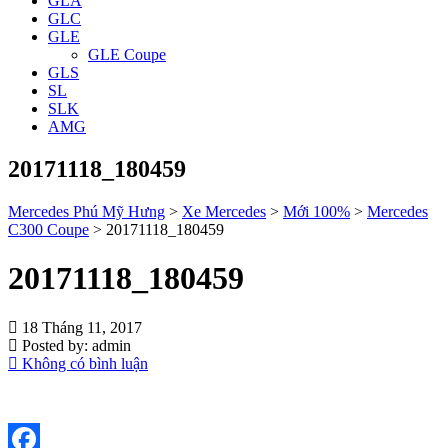
GLA
GLC
GLE
GLE Coupe
GLS
SL
SLK
AMG
20171118_180459
Mercedes Phú Mỹ Hưng
>
Xe Mercedes
>
Mới 100%
>
Mercedes
C300 Coupe
>
20171118_180459
20171118_180459
18 Tháng 11, 2017
Posted by:
admin
Không có bình luận