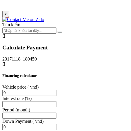
x
Tìm kiếm
Calculate Payment
20171118_180459
Financing calculator
Vehicle price
( vnđ)
Interest rate
(%)
Period
(month)
Down Payment
( vnđ)