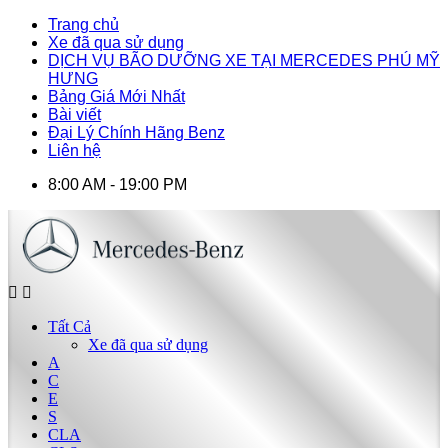
Trang chủ
Xe đã qua sử dụng
DỊCH VỤ BÃO DƯỠNG XE TẠI MERCEDES PHÚ MỸ
HƯNG
Bảng Giá Mới Nhất
Bài viết
Đại Lý Chính Hãng Benz
Liên hệ
8:00 AM - 19:00 PM
Tất Cả
Xe đã qua sử dụng
A
C
E
S
CLA