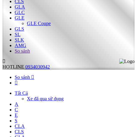
CLS
GLA
GLC
GLE
GLE Coupe
GLS
SL
SLK
AMG
So sánh
HOTLINE
0934030942
So sánh
Tất Cả
Xe đã qua sử dụng
A
C
E
S
CLA
CLS