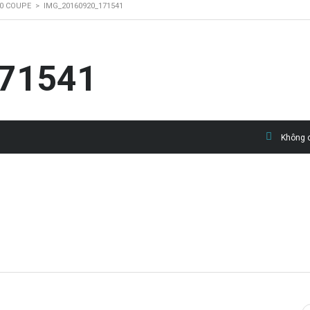
0 COUPE
>
IMG_20160920_171541
71541
Không c