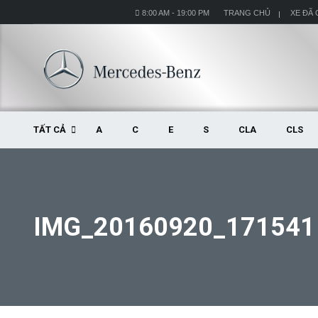
8:00 AM - 19:00 PM
TRANG CHỦ
XE ĐÃ
TẤT CẢ
A
C
E
S
CLA
CLS
IMG_20160920_171541