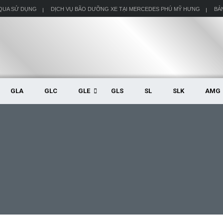
 QUA SỬ DỤNG
DỊCH VỤ BÃO DƯỠNG XE TẠI MERCEDES PHÚ MỸ HƯNG
BẢ
GLA
GLC
GLE
GLS
SL
SLK
AMG