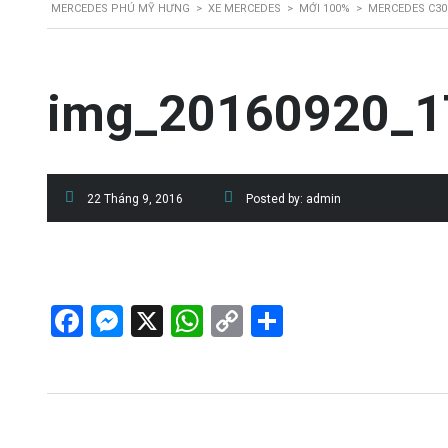
MERCEDES PHÚ MỸ HƯNG
>
XE MERCEDES
>
MỚI 100%
>
MERCEDES C30
img_20160920_1
22 Tháng 9, 2016
Posted by:
admin
Facebook
Messenger
X
WhatsApp
Copy
Share
Link