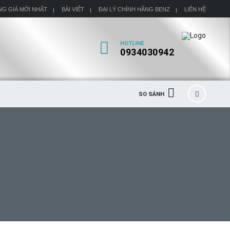
NG GIÁ MỚI NHẤT
BÀI VIẾT
ĐẠI LÝ CHÍNH HÃNG BENZ
LIÊN HỆ
HOTLINE
0934030942
SO SÁNH