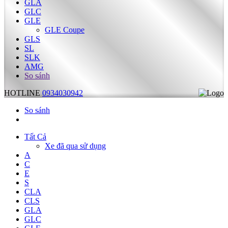
GLA
GLC
GLE
GLE Coupe
GLS
SL
SLK
AMG
So sánh
HOTLINE
0934030942
So sánh
Tất Cả
Xe đã qua sử dụng
A
C
E
S
CLA
CLS
GLA
GLC