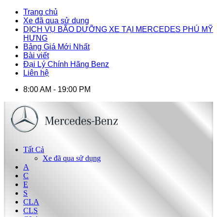
Trang chủ
Xe đã qua sử dụng
DỊCH VỤ BÃO DƯỠNG XE TẠI MERCEDES PHÚ MỸ
HƯNG
Bảng Giá Mới Nhất
Bài viết
Đại Lý Chính Hãng Benz
Liên hệ
8:00 AM - 19:00 PM
Tất Cả
Xe đã qua sử dụng
A
C
E
S
CLA
CLS