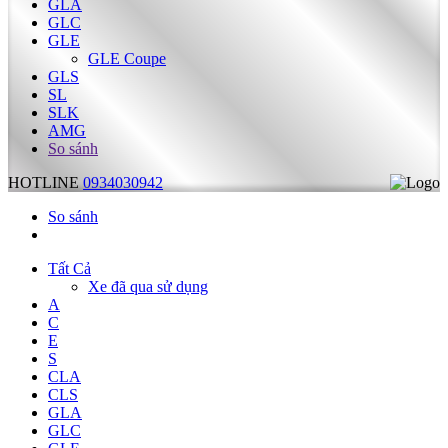
GLA
GLC
GLE
GLE Coupe
GLS
SL
SLK
AMG
So sánh
HOTLINE
0934030942
So sánh
Tất Cả
Xe đã qua sử dụng
A
C
E
S
CLA
CLS
GLA
GLC