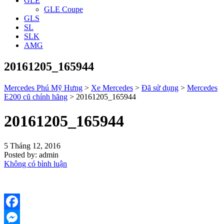
GLE
GLE Coupe
GLS
SL
SLK
AMG
20161205_165944
Mercedes Phú Mỹ Hưng
>
Xe Mercedes
>
Đã sử dụng
>
Mercedes
E200 cũ chính hãng
>
20161205_165944
20161205_165944
5 Tháng 12, 2016
Posted by:
admin
Không có bình luận
Facebook