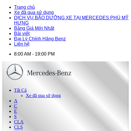
Trang chủ
Xe đã qua sử dụng
DỊCH VỤ BÃO DƯỠNG XE TẠI MERCEDES PHÚ MỸ
HƯNG
Bảng Giá Mới Nhất
Bài viết
Đại Lý Chính Hãng Benz
Liên hệ
8:00 AM - 19:00 PM
Tất Cả
Xe đã qua sử dụng
A
C
E
S
CLA
CLS