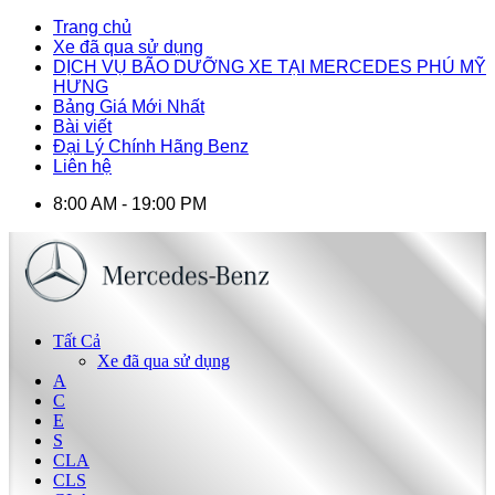
Trang chủ
Xe đã qua sử dụng
DỊCH VỤ BÃO DƯỠNG XE TẠI MERCEDES PHÚ MỸ
HƯNG
Bảng Giá Mới Nhất
Bài viết
Đại Lý Chính Hãng Benz
Liên hệ
8:00 AM - 19:00 PM
Tất Cả
Xe đã qua sử dụng
A
C
E
S
CLA
CLS