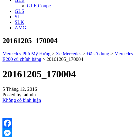
GLE
GLE Coupe
GLS
SL
SLK
AMG
20161205_170004
Mercedes Phú Mỹ Hưng
>
Xe Mercedes
>
Đã sử dụng
>
Mercedes
E200 cũ chính hãng
>
20161205_170004
20161205_170004
5 Tháng 12, 2016
Posted by:
admin
Không có bình luận
Facebook