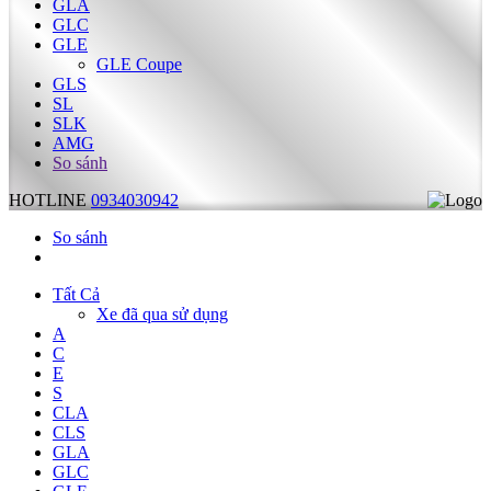
GLA
GLC
GLE
GLE Coupe
GLS
SL
SLK
AMG
So sánh
HOTLINE
0934030942
So sánh
Tất Cả
Xe đã qua sử dụng
A
C
E
S
CLA
CLS
GLA
GLC