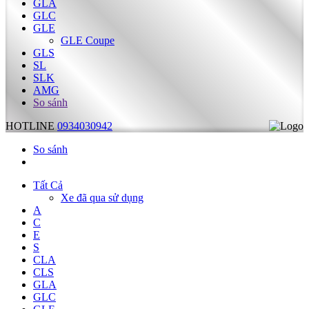
GLA
GLC
GLE
GLE Coupe
GLS
SL
SLK
AMG
So sánh
HOTLINE
0934030942
So sánh
Tất Cả
Xe đã qua sử dụng
A
C
E
S
CLA
CLS
GLA
GLC