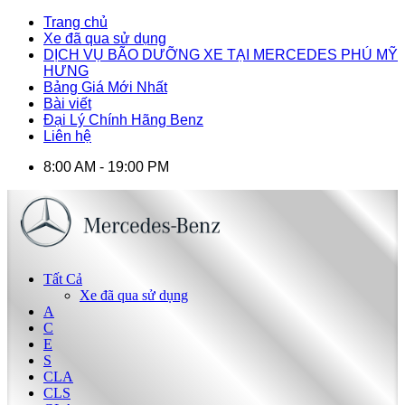
Trang chủ
Xe đã qua sử dụng
DỊCH VỤ BÃO DƯỠNG XE TẠI MERCEDES PHÚ MỸ
HƯNG
Bảng Giá Mới Nhất
Bài viết
Đại Lý Chính Hãng Benz
Liên hệ
8:00 AM - 19:00 PM
Tất Cả
Xe đã qua sử dụng
A
C
E
S
CLA
CLS