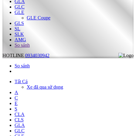
GLA
GLC
GLE
GLE Coupe
GLS
SL
SLK
AMG
So sánh
HOTLINE
0934030942
So sánh
Tất Cả
Xe đã qua sử dụng
A
C
E
S
CLA
CLS
GLA
GLC