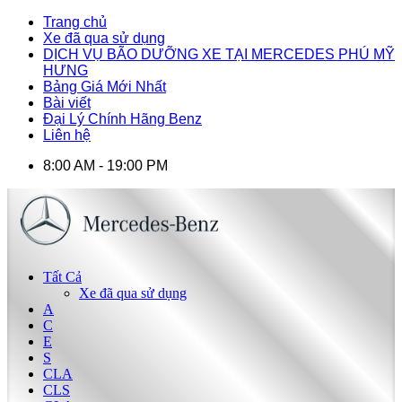
Trang chủ
Xe đã qua sử dụng
DỊCH VỤ BÃO DƯỠNG XE TẠI MERCEDES PHÚ MỸ
HƯNG
Bảng Giá Mới Nhất
Bài viết
Đại Lý Chính Hãng Benz
Liên hệ
8:00 AM - 19:00 PM
Tất Cả
Xe đã qua sử dụng
A
C
E
S
CLA
CLS