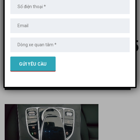
MERCEDES PHÚ MỸ HƯNG
>
XE MERCEDES
>
MỚI 100%
>
MERCEDES GLC
300 4MATIC
>
20170425_101155
20170425_101155
25 Tháng 4, 2017
Posted by:
admin
Không có bình luận