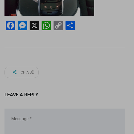
Facebook
Messenger
X
WhatsApp
Copy
Share
Link
CHIA SẼ
LEAVE A REPLY