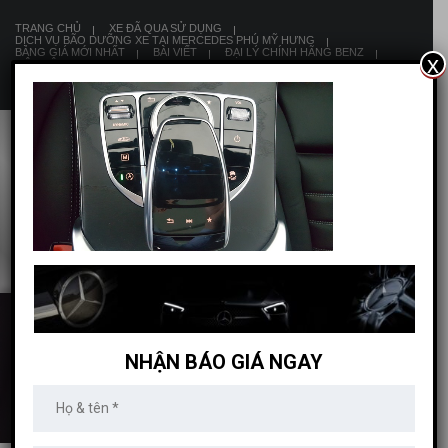
TRANG CHỦ
XE ĐÃ QUA SỬ DỤNG
DỊCH VỤ BÃO DƯỠNG XE TẠI MERCEDES PHÚ MỸ HƯNG
BẢNG GIÁ MỚI NHẤT
BÀI VIẾT
ĐẠI LÝ CHÍNH HÃNG BENZ
x
LIÊN HỆ
8:00 AM - 19:00 PM
20170425_101155
NHẬN BÁO GIÁ NGAY