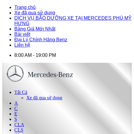
Trang chủ
Xe đã qua sử dụng
DỊCH VỤ BÃO DƯỠNG XE TẠI MERCEDES PHÚ MỸ
HƯNG
Bảng Giá Mới Nhất
Bài viết
Đại Lý Chính Hãng Benz
Liên hệ
8:00 AM - 19:00 PM
Tất Cả
Xe đã qua sử dụng
A
C
E
S
CLA
CLS