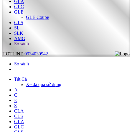
GLA
GLC
GLE
GLE Coupe
GLS
SL
SLK
AMG
So sánh
HOTLINE
0934030942
So sánh
Tất Cả
Xe đã qua sử dụng
A
C
E
S
CLA
CLS
GLA
GLC