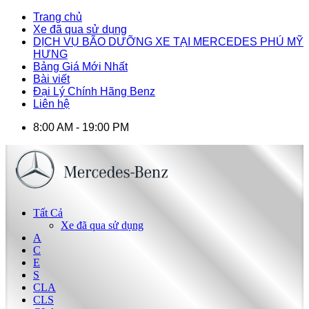
Trang chủ
Xe đã qua sử dụng
DỊCH VỤ BÃO DƯỠNG XE TẠI MERCEDES PHÚ MỸ
HƯNG
Bảng Giá Mới Nhất
Bài viết
Đại Lý Chính Hãng Benz
Liên hệ
8:00 AM - 19:00 PM
Tất Cả
Xe đã qua sử dụng
A
C
E
S
CLA
CLS