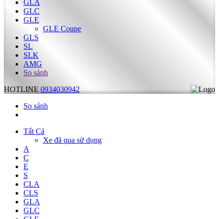
GLA
GLC
GLE
GLE Coupe
GLS
SL
SLK
AMG
So sánh
HOTLINE
0934030942
So sánh
Tất Cả
Xe đã qua sử dụng
A
C
E
S
CLA
CLS
GLA
GLC