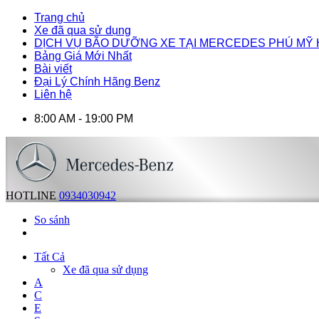
Trang chủ
Xe đã qua sử dụng
DỊCH VỤ BÃO DƯỠNG XE TẠI MERCEDES PHÚ MỸ
Bảng Giá Mới Nhất
Bài viết
Đại Lý Chính Hãng Benz
Liên hệ
8:00 AM - 19:00 PM
HOTLINE
0934030942
So sánh
Tất Cả
Xe đã qua sử dụng
A
C
E