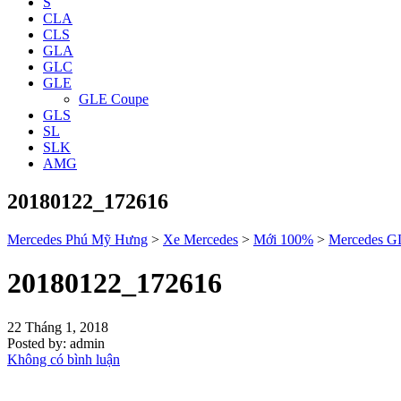
S
CLA
CLS
GLA
GLC
GLE
GLE Coupe
GLS
SL
SLK
AMG
20180122_172616
Mercedes Phú Mỹ Hưng
>
Xe Mercedes
>
Mới 100%
>
Mercedes 
20180122_172616
22 Tháng 1, 2018
Posted by:
admin
Không có bình luận