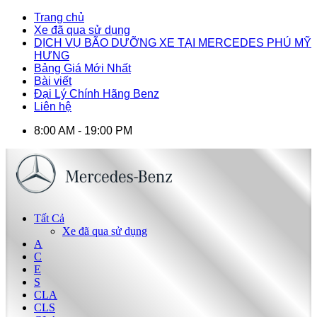
Trang chủ
Xe đã qua sử dụng
DỊCH VỤ BÃO DƯỠNG XE TẠI MERCEDES PHÚ MỸ
HƯNG
Bảng Giá Mới Nhất
Bài viết
Đại Lý Chính Hãng Benz
Liên hệ
8:00 AM - 19:00 PM
Tất Cả
Xe đã qua sử dụng
A
C
E
S
CLA
CLS