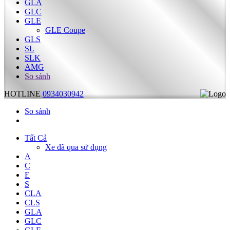
GLA
GLC
GLE
GLE Coupe
GLS
SL
SLK
AMG
So sánh
HOTLINE
0934030942
So sánh
Tất Cả
Xe đã qua sử dụng
A
C
E
S
CLA
CLS
GLA
GLC