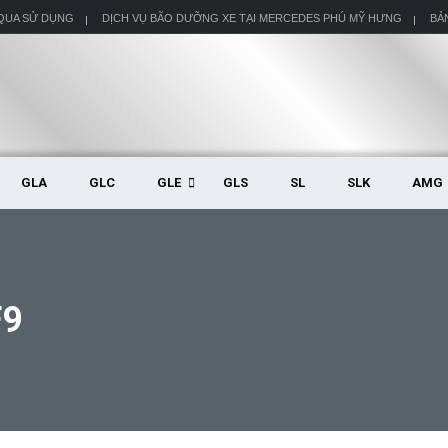
 QUA SỬ DỤNG
DỊCH VỤ BÃO DƯỠNG XE TẠI MERCEDES PHÚ MỸ HƯNG
BẢ
GLA
GLC
GLE
GLS
SL
SLK
AMG
F9