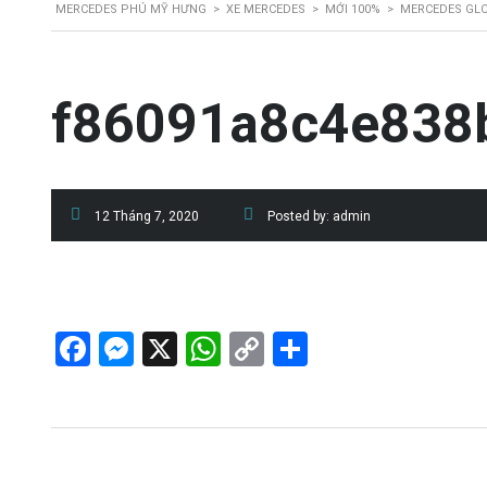
MERCEDES PHÚ MỸ HƯNG
>
XE MERCEDES
>
MỚI 100%
>
MERCEDES GLC
f86091a8c4e838
12 Tháng 7, 2020
Posted by:
admin
Facebook
Messenger
X
WhatsApp
Copy
Share
Link