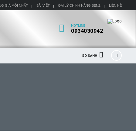
NG GIÁ MỚI NHẤT
BÀI VIẾT
ĐẠI LÝ CHÍNH HÃNG BENZ
LIÊN HỆ
HOTLINE
0934030942
SO SÁNH