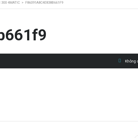
 300 4MATIC
>
F86091A8C4E838B661F9
b661f9
Không c