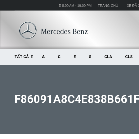
8:00 AM - 19:00 PM
TRANG CHỦ
XE ĐÃ
TẤT CẢ
A
C
E
S
CLA
CLS
F86091A8C4E838B661