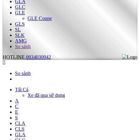
GLA
GLC
GLE
GLE Coupe
GLS
SL
SLK
AMG
So sánh
HOTLINE
0934030942
So sánh
Tất Cả
Xe đã qua sử dụng
A
C
E
S
CLA
CLS
GLA