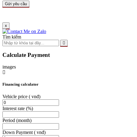
x
Tìm kiếm
Calculate Payment
images
Financing calculator
Vehicle price
( vnđ)
Interest rate
(%)
Period
(month)
Down Payment
( vnđ)