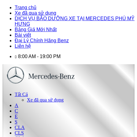
Trang chủ
Xe đã qua sử dụng
DỊCH VỤ BÃO DƯỠNG XE TẠI MERCEDES PHÚ MỸ
HƯNG
Bảng Giá Mới Nhất
Bài viết
Đại Lý Chính Hãng Benz
Liên hệ
8:00 AM - 19:00 PM
Tất Cả
Xe đã qua sử dụng
A
C
E
S
CLA
CLS