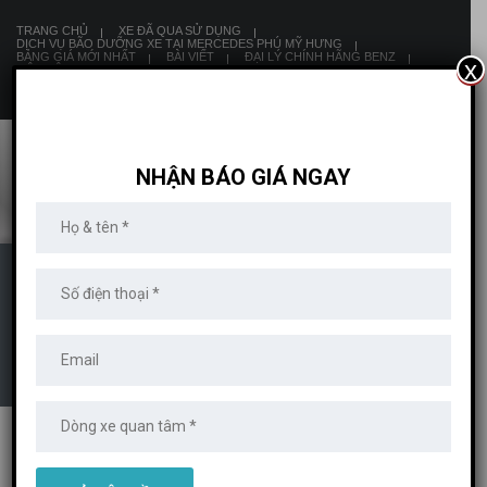
TRANG CHỦ
XE ĐÃ QUA SỬ DỤNG
DỊCH VỤ BÃO DƯỠNG XE TẠI MERCEDES PHÚ MỸ HƯNG
BẢNG GIÁ MỚI NHẤT
BÀI VIẾT
ĐẠI LÝ CHÍNH HÃNG BENZ
x
LIÊN HỆ
8:00 AM - 19:00 PM
NHẬN BÁO GIÁ NGAY
IMG_20160815_105841
MERCEDES PHÚ MỸ HƯNG
>
XE MERCEDES
>
MỚI 100%
>
MERCEDES GLC
300 4MATIC
>
IMG_20160815_105841