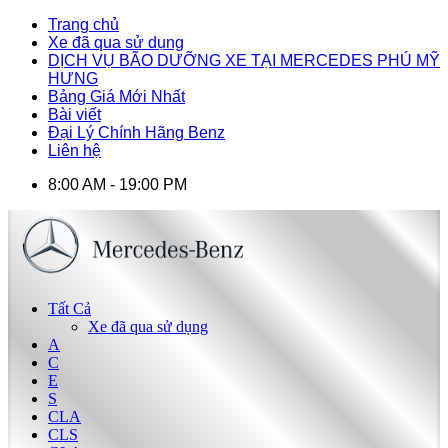
Trang chủ
Xe đã qua sử dụng
DỊCH VỤ BÃO DƯỠNG XE TẠI MERCEDES PHÚ MỸ
HƯNG
Bảng Giá Mới Nhất
Bài viết
Đại Lý Chính Hãng Benz
Liên hệ
8:00 AM - 19:00 PM
Tất Cả
Xe đã qua sử dụng
A
C
E
S
CLA
CLS