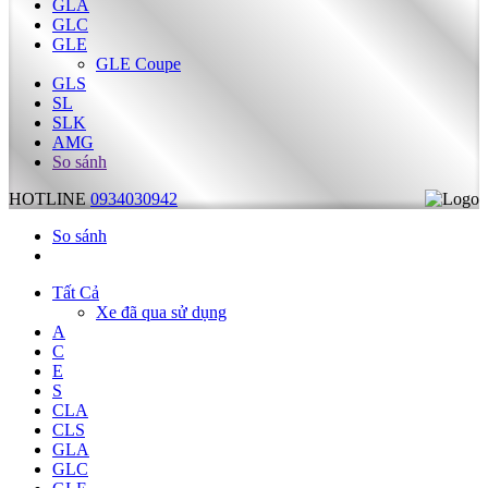
GLA
GLC
GLE
GLE Coupe
GLS
SL
SLK
AMG
So sánh
HOTLINE
0934030942
So sánh
Tất Cả
Xe đã qua sử dụng
A
C
E
S
CLA
CLS
GLA
GLC