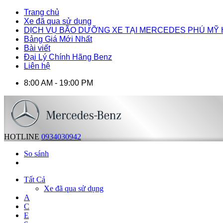
Trang chủ
Xe đã qua sử dụng
DỊCH VỤ BÃO DƯỠNG XE TẠI MERCEDES PHÚ MỸ
Bảng Giá Mới Nhất
Bài viết
Đại Lý Chính Hãng Benz
Liên hệ
8:00 AM - 19:00 PM
HOTLINE
0934030942
So sánh
Tất Cả
Xe đã qua sử dụng
A
C
E