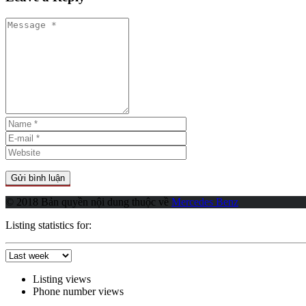
© 2018 Bản quyền nội dung thuộc về
Mercedes Benz
Listing statistics for:
Listing views
Phone number views