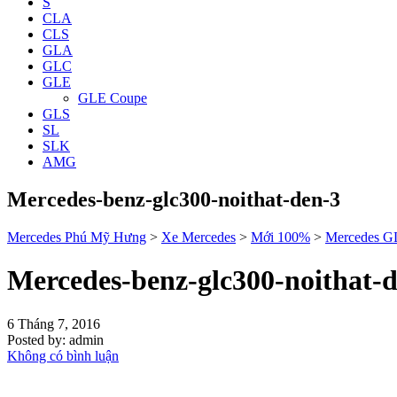
S
CLA
CLS
GLA
GLC
GLE
GLE Coupe
GLS
SL
SLK
AMG
Mercedes-benz-glc300-noithat-den-3
Mercedes Phú Mỹ Hưng
>
Xe Mercedes
>
Mới 100%
>
Mercedes 
Mercedes-benz-glc300-noithat-
6 Tháng 7, 2016
Posted by:
admin
Không có bình luận