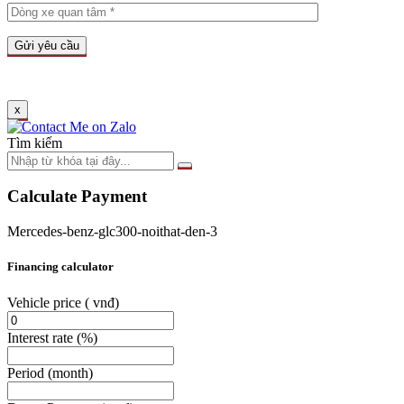
x
Tìm kiếm
Calculate Payment
Mercedes-benz-glc300-noithat-den-3
Financing calculator
Vehicle price
( vnđ)
Interest rate
(%)
Period
(month)