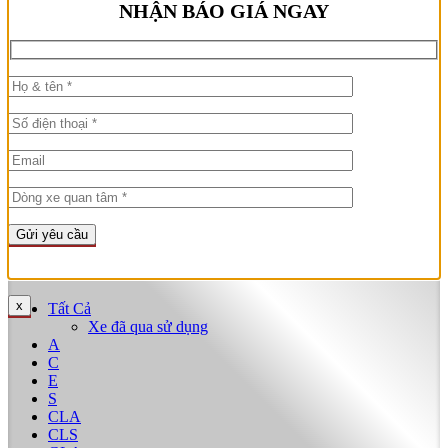
NHẬN BÁO GIÁ NGAY
Trang chủ
Xe đã qua sử dụng
DỊCH VỤ BÃO DƯỠNG XE TẠI MERCEDES PHÚ MỸ
HƯNG
Bảng Giá Mới Nhất
Bài viết
Đại Lý Chính Hãng Benz
Liên hệ
8:00 AM - 19:00 PM
x
Tất Cả
Xe đã qua sử dụng
A
C
E
S
CLA
CLS