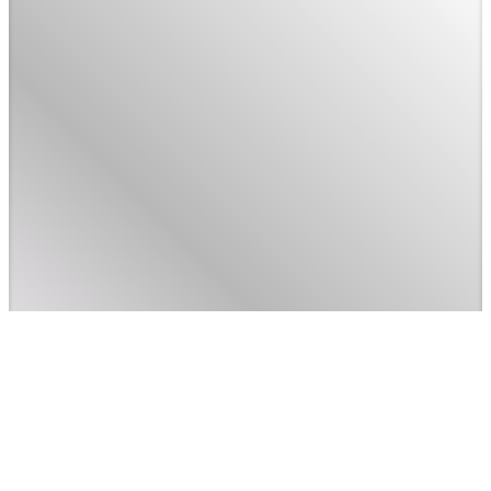
HOTLINE
0934030942
So sánh
0
Tất Cả
Xe đã qua sử dụng
A
C