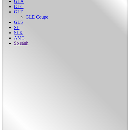
GLA
GLC
GLE
GLE Coupe
GLS
SL
SLK
AMG
So sánh