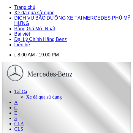
Trang chủ
Xe đã qua sử dụng
DỊCH VỤ BÃO DƯỠNG XE TẠI MERCEDES PHÚ MỸ
HƯNG
Bảng Giá Mới Nhất
Bài viết
Đại Lý Chính Hãng Benz
Liên hệ
8:00 AM - 19:00 PM
Tất Cả
Xe đã qua sử dụng
A
C
E
S
CLA
CLS