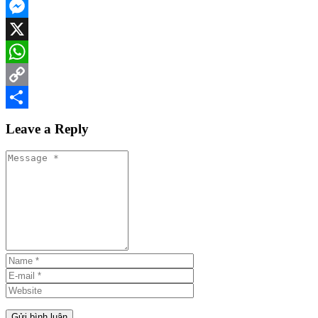
Facebook
Messenger
X
WhatsApp
Copy
Link
Share
Leave a Reply