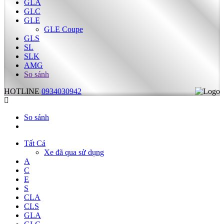
GLA
GLC
GLE
GLE Coupe
GLS
SL
SLK
AMG
So sánh
HOTLINE
0934030942
So sánh
Tất Cả
Xe đã qua sử dụng
A
C
E
S
CLA
CLS
GLA