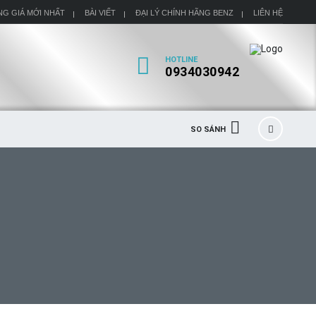
NG GIÁ MỚI NHẤT
BÀI VIẾT
ĐẠI LÝ CHÍNH HÃNG BENZ
LIÊN HỆ
HOTLINE
0934030942
SO SÁNH