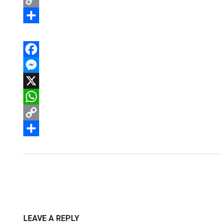
Copy
Link
Share
Facebook
Messenger
X
WhatsApp
Copy
Link
Share
LEAVE A REPLY