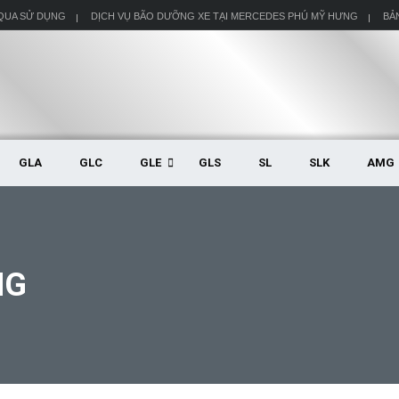
 QUA SỬ DỤNG
DỊCH VỤ BÃO DƯỠNG XE TẠI MERCEDES PHÚ MỸ HƯNG
BẢ
GLA
GLC
GLE
GLS
SL
SLK
AMG
NG