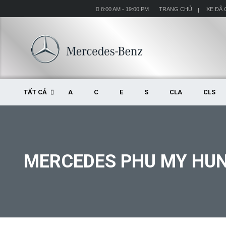
8:00 AM - 19:00 PM
TRANG CHỦ
XE ĐÃ
TẤT CẢ
A
C
E
S
CLA
CLS
MERCEDES PHU MY HU