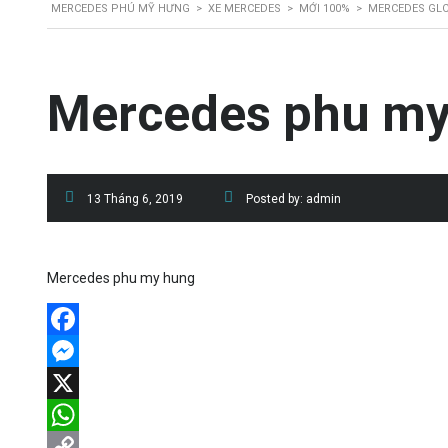
MERCEDES PHÚ MỸ HƯNG
>
XE MERCEDES
>
MỚI 100%
>
MERCEDES GLC
Mercedes phu my
13 Tháng 6, 2019
Posted by:
admin
Mercedes phu my hung
Facebook
Messenger
X
WhatsApp