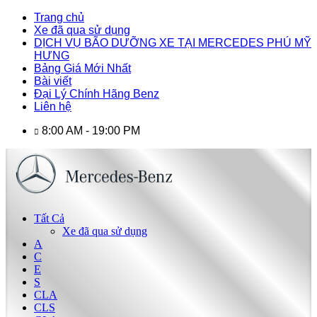
Trang chủ
Xe đã qua sử dụng
DỊCH VỤ BÃO DƯỠNG XE TẠI MERCEDES PHÚ MỸ
HƯNG
Bảng Giá Mới Nhất
Bài viết
Đại Lý Chính Hãng Benz
Liên hệ
8:00 AM - 19:00 PM
Tất Cả
Xe đã qua sử dụng
A
C
E
S
CLA
CLS