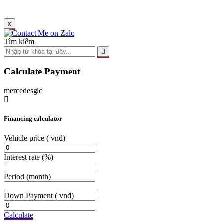
x
Tìm kiếm
Calculate Payment
mercedesglc
Financing calculator
Vehicle price
( vnđ)
Interest rate
(%)
Period
(month)
Down Payment
( vnđ)
Calculate