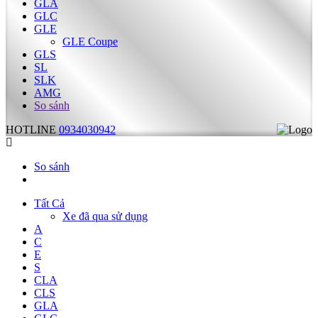
GLA
GLC
GLE
GLE Coupe
GLS
SL
SLK
AMG
So sánh
HOTLINE
0934030942
So sánh
Tất Cả
Xe đã qua sử dụng
A
C
E
S
CLA
CLS
GLA