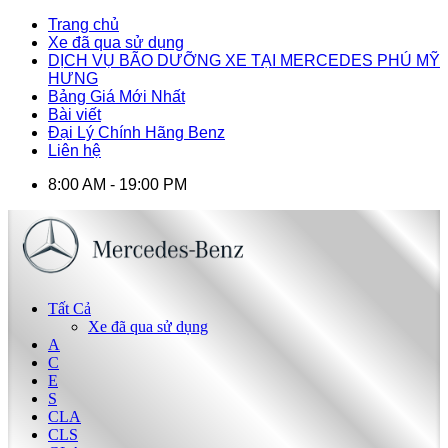
Trang chủ
Xe đã qua sử dụng
DỊCH VỤ BÃO DƯỠNG XE TẠI MERCEDES PHÚ MỸ
HƯNG
Bảng Giá Mới Nhất
Bài viết
Đại Lý Chính Hãng Benz
Liên hệ
8:00 AM - 19:00 PM
Tất Cả
Xe đã qua sử dụng
A
C
E
S
CLA
CLS