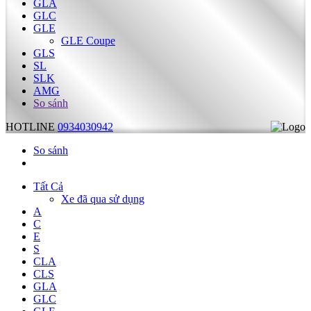
GLA
GLC
GLE
GLE Coupe
GLS
SL
SLK
AMG
So sánh
HOTLINE
0934030942
So sánh
Tất Cả
Xe đã qua sử dụng
A
C
E
S
CLA
CLS
GLA
GLC