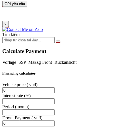
x
Tìm kiếm
Calculate Payment
Vorlage_SSP_Maßzg-Front+Rückansicht
Financing calculator
Vehicle price
( vnđ)
Interest rate
(%)
Period
(month)
Down Payment
( vnđ)