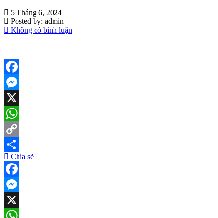
5 Tháng 6, 2024
Posted by:
admin
Không có bình luận
Facebook
Messenger
X
WhatsApp
Copy
Chia sẽ
Link
Share
Facebook
Messenger
X