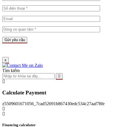
x
Tìm kiếm
Calculate Payment
z5509601671056_7cad52691b867430edc534c27aaf78fe
Financing calculator