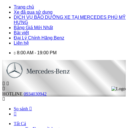
Trang chủ
Xe đã qua sử dụng
DỊCH VỤ BÃO DƯỠNG XE TẠI MERCEDES PHÚ MỸ
HƯNG
Bảng Giá Mới Nhất
Bài viết
Đại Lý Chính Hãng Benz
Liên hệ
8:00 AM - 19:00 PM
HOTLINE
0934030942
So sánh
Tất Cả