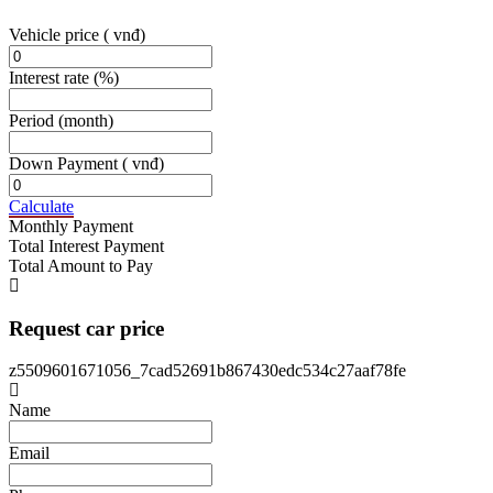
Vehicle price
( vnđ)
Interest rate
(%)
Period
(month)
Down Payment
( vnđ)
Calculate
Monthly Payment
Total Interest Payment
Total Amount to Pay
Request car price
z5509601671056_7cad52691b867430edc534c27aaf78fe
Name
Email