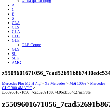
Xe đã qua sử dụng
A
C
E
S
CLA
CLS
GLA
GLC
GLE
GLE Coupe
GLS
SL
SLK
AMG
z5509601671056_7cad52691b867430edc534
Mercedes Phú Mỹ Hưng
>
Xe Mercedes
>
Mới 100%
>
Mercedes
GLC 300 4MATIC
>
z5509601671056_7cad52691b867430edc534c27aaf78fe
z5509601671056_7cad52691b867