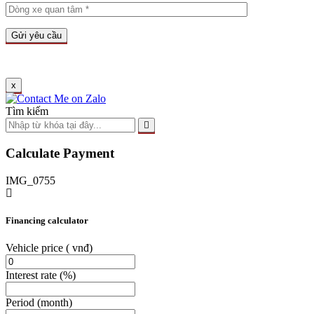
x
Tìm kiếm
Calculate Payment
IMG_0755
Financing calculator
Vehicle price
( vnđ)
Interest rate
(%)
Period
(month)