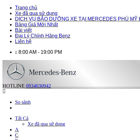
Trang chủ
Xe đã qua sử dụng
DỊCH VỤ BÃO DƯỠNG XE TẠI MERCEDES PHÚ MỸ
Bảng Giá Mới Nhất
Bài viết
Đại Lý Chính Hãng Benz
Liên hệ
8:00 AM - 19:00 PM
HOTLINE
0934030942
So sánh
Tất Cả
Xe đã qua sử dụng
A
C