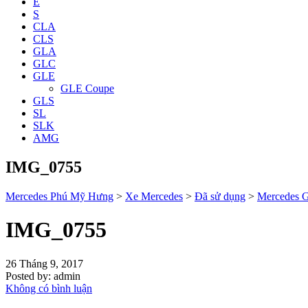
E
S
CLA
CLS
GLA
GLC
GLE
GLE Coupe
GLS
SL
SLK
AMG
IMG_0755
Mercedes Phú Mỹ Hưng
>
Xe Mercedes
>
Đã sử dụng
>
Mercedes 
IMG_0755
26 Tháng 9, 2017
Posted by:
admin
Không có bình luận